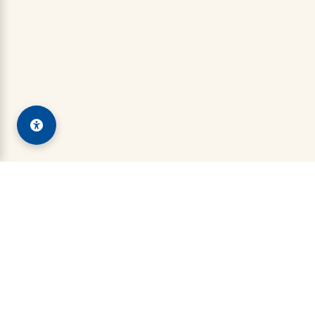
Kadin Aceh Besar
Indonesian Chamber of Commerce and Industry
Jl. Banda Aceh – Medan No.1, Kota Jantho,
Kabupaten Aceh Besar, Aceh 23233, Indonesia (Kadin